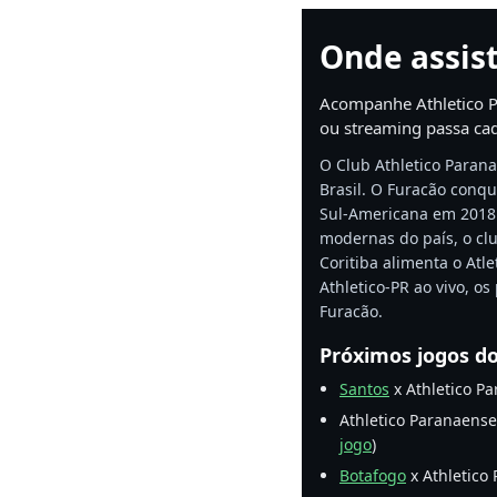
Onde assist
Acompanhe Athletico Pa
ou streaming passa cada
O Club Athletico Paran
Brasil. O Furacão conq
Sul-Americana em 2018 
modernas do país, o clu
Coritiba alimenta o Atl
Athletico-PR ao vivo, o
Furacão.
Próximos jogos d
Santos
x Athletico Pa
Athletico Paranaens
jogo
)
Botafogo
x Athletico 