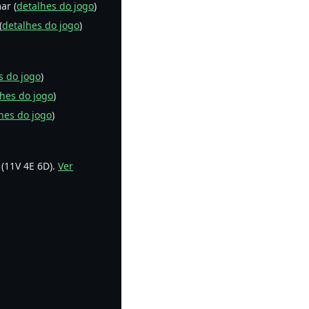
ar (
detalhes do jogo
)
(
detalhes do jogo
)
s do jogo
)
hes do jogo
)
hes do jogo
)
 (11V 4E 6D).
Ver