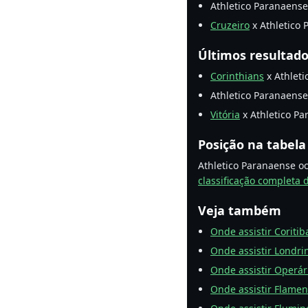
Athletico Paranaens
Cruzeiro
x Athletico 
Últimos resultad
Corinthians
x Athleti
Athletico Paranaens
Vitória
x Athletico Par
Posição na tabela
Athletico Paranaense oc
classificação completa d
Veja também
Onde assistir Coritib
Onde assistir Londri
Onde assistir Operári
Onde assistir Flame