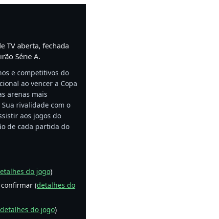
e TV aberta, fechada
irão Série A.
os e competitivos do
cional ao vencer a Copa
as arenas mais
. Sua rivalidade com o
sistir aos jogos do
são de cada partida do
etalhes do jogo
)
 confirmar (
detalhes do
detalhes do jogo
)