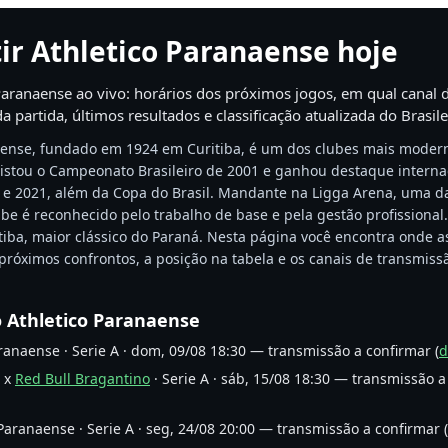
ir Athletico Paranaense hoje
ranaense ao vivo: horários dos próximos jogos, em qual canal d
 partida, últimos resultados e classificação atualizada do Brasile
aense, fundado em 1924 em Curitiba, é um dos clubes mais modern
uistou o Campeonato Brasileiro de 2001 e ganhou destaque interna
e 2021, além da Copa do Brasil. Mandante na Ligga Arena, uma d
be é reconhecido pelo trabalho de base e pela gestão profissional
etiba, maior clássico do Paraná. Nesta página você encontra onde as
s próximos confrontos, a posição na tabela e os canais de transmis
o Athletico Paranaense
ranaense · Serie A · dom, 09/08 18:30 — transmissão a confirmar (
d
e x
Red Bull Bragantino
· Serie A · sáb, 15/08 18:30 — transmissão a
Paranaense · Serie A · seg, 24/08 20:00 — transmissão a confirmar (