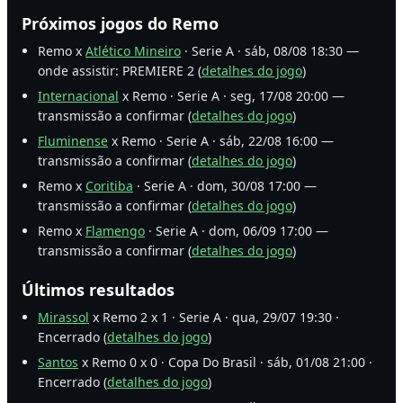
Próximos jogos do Remo
Remo x
Atlético Mineiro
· Serie A · sáb, 08/08 18:30 —
onde assistir: PREMIERE 2 (
detalhes do jogo
)
Internacional
x Remo · Serie A · seg, 17/08 20:00 —
transmissão a confirmar (
detalhes do jogo
)
Fluminense
x Remo · Serie A · sáb, 22/08 16:00 —
transmissão a confirmar (
detalhes do jogo
)
Remo x
Coritiba
· Serie A · dom, 30/08 17:00 —
transmissão a confirmar (
detalhes do jogo
)
Remo x
Flamengo
· Serie A · dom, 06/09 17:00 —
transmissão a confirmar (
detalhes do jogo
)
Últimos resultados
Mirassol
x Remo 2 x 1 · Serie A · qua, 29/07 19:30 ·
Encerrado (
detalhes do jogo
)
Santos
x Remo 0 x 0 · Copa Do Brasil · sáb, 01/08 21:00 ·
Encerrado (
detalhes do jogo
)