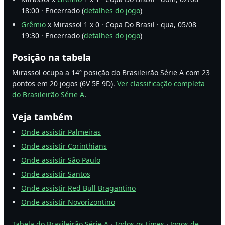
18:00 · Encerrado (
detalhes do jogo
)
Grêmio
x Mirassol 1 x 0 · Copa Do Brasil · qua, 05/08
19:30 · Encerrado (
detalhes do jogo
)
Posição na tabela
Mirassol ocupa a 14ª posição do Brasileirão Série A com 23
pontos em 20 jogos (6V 5E 9D).
Ver classificação completa
do Brasileirão Série A
.
Veja também
Onde assistir Palmeiras
Onde assistir Corinthians
Onde assistir São Paulo
Onde assistir Santos
Onde assistir Red Bull Bragantino
Onde assistir Novorizontino
Tabela do Brasileirão Série A
·
Todos os times
·
Jogos de