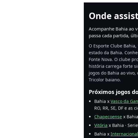
Onde assist
Acompanhe Bahia ao viv
passa cada partida, últ
O Esporte Clube Bahia,
estado da Bahia. Conhe
Fonte Nova. O clube pro
história carrega forte 
jogos do Bahia ao vivo,
Tricolor baiano.
Próximos jogos d
Bahia x
Vasco da Ga
RO, RR, SE, DF e as c
Chapecoense
x Bahia
Vitória
x Bahia · Seri
Bahia x
Internaciona