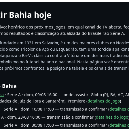
ir Bahia hoje
o: horários dos próximos jogos, em qual canal de TV aberta, f
imos resultados e classificação atualizada do Brasileirão Série A.
 fundado em 1931 em Salvador, é um dos maiores clubes do Nordes
cido como Tricolor de Aço ou Esquadrão, tem uma torcida apaixo
tagoniza o Ba-Vi, clássico contra o Vitória e um dos mais tradicion
simbolismo no futebol baiano e nacional. Nesta página você encontr
 os próximos confrontos, a posição na tabela e os canais de transm
o Bahia
ma
· Serie A · dom, 09/08 16:00 — onde assistir: Globo (RJ, BA, AC, AL
idades de Juiz de Fora e Santarém), Premiere (
detalhes do jogo
)
 · Serie A · dom, 16/08 11:00 — transmissão a confirmar (
detalhes 
e A · dom, 23/08 16:00 — transmissão a confirmar (
detalhes do jogo
l
· Serie A · dom, 30/08 17:00 — transmissão a confirmar (
detalhes 