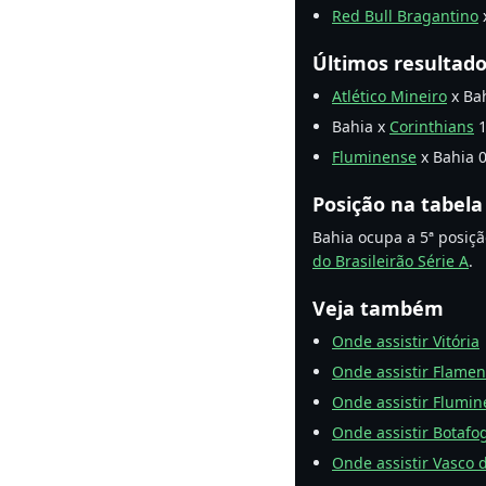
Red Bull Bragantino
x
Últimos resultad
Atlético Mineiro
x Bah
Bahia x
Corinthians
1
Fluminense
x Bahia 0
Posição na tabela
Bahia ocupa a 5ª posiçã
do Brasileirão Série A
.
Veja também
Onde assistir Vitória
Onde assistir Flame
Onde assistir Flumi
Onde assistir Botafo
Onde assistir Vasco