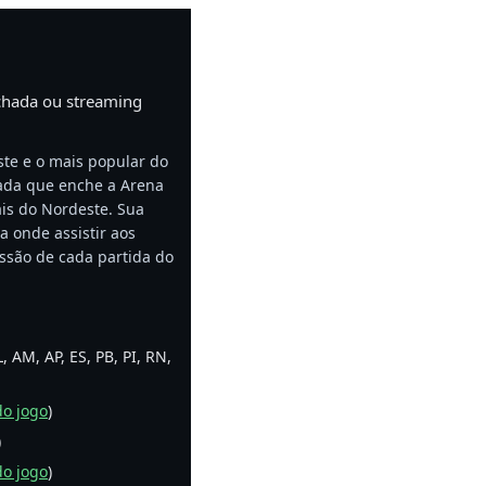
echada ou streaming
te e o mais popular do
nada que enche a Arena
ais do Nordeste. Sua
a onde assistir aos
issão de cada partida do
, AM, AP, ES, PB, PI, RN,
do jogo
)
)
do jogo
)