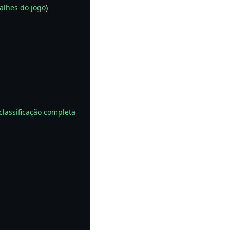
alhes do jogo
)
classificação completa