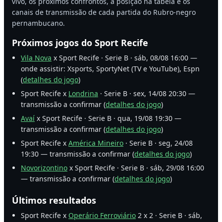
vivo, os próximos confrontos, a posição na tabela e os
canais de transmissão de cada partida do Rubro-negro
pernambucano.
Próximos jogos do Sport Recife
Vila Nova
x Sport Recife · Serie B · sáb, 08/08 16:00 —
onde assistir: Xsports, SportyNet (TV e YouTube), Espn
(
detalhes do jogo
)
Sport Recife x
Londrina
· Serie B · sex, 14/08 20:30 —
transmissão a confirmar (
detalhes do jogo
)
Avaí
x Sport Recife · Serie B · qua, 19/08 19:30 —
transmissão a confirmar (
detalhes do jogo
)
Sport Recife x
América Mineiro
· Serie B · seg, 24/08
19:30 — transmissão a confirmar (
detalhes do jogo
)
Novorizontino
x Sport Recife · Serie B · sáb, 29/08 16:00
— transmissão a confirmar (
detalhes do jogo
)
Últimos resultados
Sport Recife x
Operário Ferroviário
2 x 2 · Serie B · sáb,