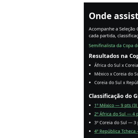
Onde assist
Acompanhe a Seleção C
cada partida, classifi
Semifinalista da Copa 
Resultados na Co
África do Sul x Corei
México x Coreia do Su
Coreia do Sul x Repúb
Classificação do 
1º México — 9 pts (3J
2º África do Sul — 4 p
3º Coreia do Sul — 3 p
4º República Tcheca —