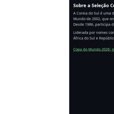
Sobre a Seleção C
A Coreia do Sul é uma d
Mundo de 2002, que org
Desde 1986, participa d
Liderada por nomes com
África do Sul e Repúbl
Copa do Mundo 2026: gr