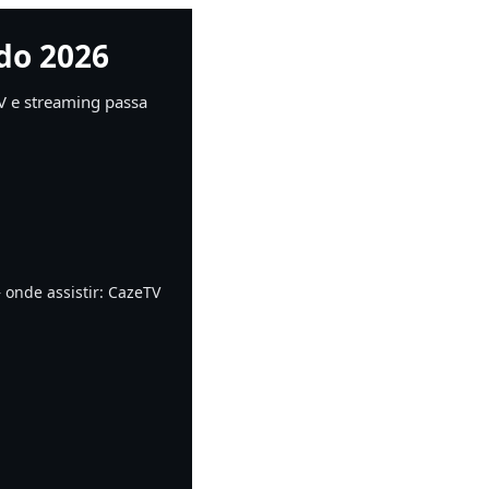
do 2026
V e streaming passa
— onde assistir: CazeTV