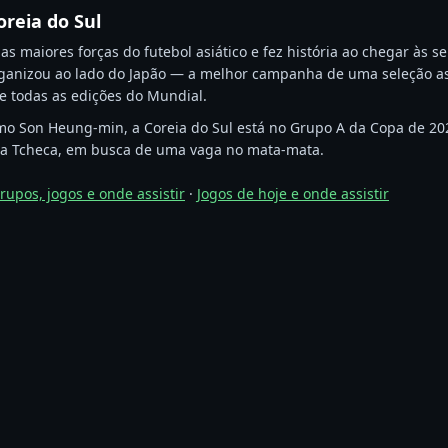
oreia do Sul
as maiores forças do futebol asiático e fez história ao chegar às s
anizou ao lado do Japão — a melhor campanha de uma seleção asi
e todas as edições do Mundial.
o Son Heung-min, a Coreia do Sul está no Grupo A da Copa de 202
ica Tcheca, em busca de uma vaga no mata-mata.
upos, jogos e onde assistir
·
Jogos de hoje e onde assistir