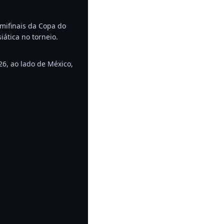
emifinais da Copa do
ática no torneio.
6, ao lado de México,