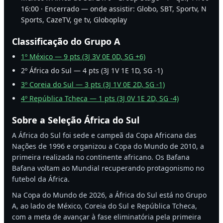
16:00 · Encerrado — onde assistir: Globo, SBT, Sportv, N
Sports, CazeTV, ge tv, Globoplay
Classificação do Grupo A
1º México — 9 pts (3J 3V 0E 0D, SG +6)
2º África do Sul — 4 pts (3J 1V 1E 1D, SG -1)
3º Coreia do Sul — 3 pts (3J 1V 0E 2D, SG -1)
4º República Tcheca — 1 pts (3J 0V 1E 2D, SG -4)
Sobre a Seleção África do Sul
A África do Sul foi sede e campeã da Copa Africana das
Nações de 1996 e organizou a Copa do Mundo de 2010, a
primeira realizada no continente africano. Os Bafana
Bafana voltam ao Mundial recuperando protagonismo no
futebol da África.
Na Copa do Mundo de 2026, a África do Sul está no Grupo
A, ao lado de México, Coreia do Sul e República Tcheca,
com a meta de avançar à fase eliminatória pela primeira