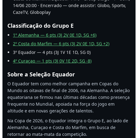
14/06 20:00 · Encerrado — onde assistir: Globo, Sportv,
CazeTV, Globoplay
Classificação do Grupo E
1º Alemanha — 6 pts (3J 2V 0E 1D, SG +6)
2º Costa do Marfim — 6 pts (3J 2V 0E 1D, SG +2)
3º Equador — 4 pts (3J 1V 1E 1D, SG 0)
4º Curaçao — 1 pts (3J 0V 1E 2D, SG -8)
Sobre a Seleção Equador
O Equador tem como melhor campanha em Copas do
Mundo as oitavas de final de 2006, na Alemanha. A seleção
equatoriana se firmou nas últimas décadas como presença
frequente no Mundial, apoiada na força do jogo em
altitude e em novas gerações de talentos.
Na Copa de 2026, o Equador integra o Grupo E, ao lado de
Alemanha, Curaçao e Costa do Marfim, em busca de
retornar ao mata-mata da competição.