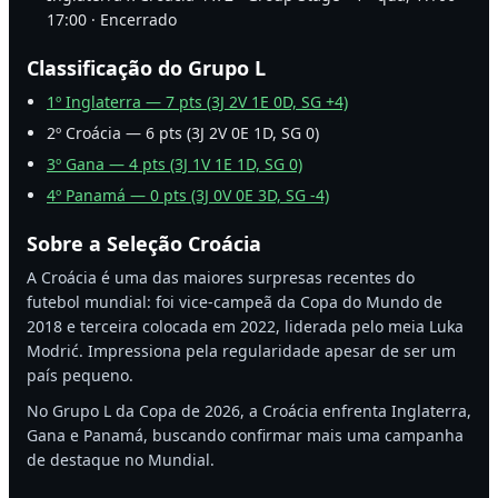
17:00 · Encerrado
Classificação do Grupo L
1º Inglaterra — 7 pts (3J 2V 1E 0D, SG +4)
2º Croácia — 6 pts (3J 2V 0E 1D, SG 0)
3º Gana — 4 pts (3J 1V 1E 1D, SG 0)
4º Panamá — 0 pts (3J 0V 0E 3D, SG -4)
Sobre a Seleção Croácia
A Croácia é uma das maiores surpresas recentes do
futebol mundial: foi vice-campeã da Copa do Mundo de
2018 e terceira colocada em 2022, liderada pelo meia Luka
Modrić. Impressiona pela regularidade apesar de ser um
país pequeno.
No Grupo L da Copa de 2026, a Croácia enfrenta Inglaterra,
Gana e Panamá, buscando confirmar mais uma campanha
de destaque no Mundial.